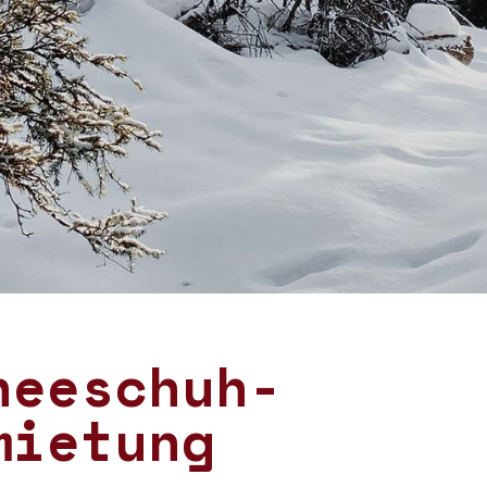
neeschuh-
mietung