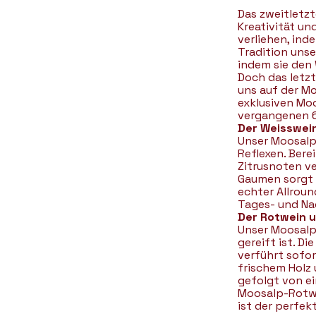
Das zweitletzt
Kreativität un
verliehen, inde
Tradition unse
indem sie den 
Doch das letzt
uns auf der Mo
exklusiven Moo
vergangenen 6
Der Weisswei
Unser Moosalp-
Reflexen. Berei
Zitrusnoten ve
Gaumen sorgt e
echter Allroun
Tages- und Na
Der Rotwein 
Unser Moosalp-
gereift ist. D
verführt sofor
frischem Holz
gefolgt von ei
Moosalp-Rotwe
ist der perfek