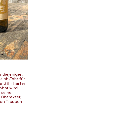
r diejenigen,
 sich Jahr für
und ihr harter
bbar wird.
 seiner
 Charakter,
 den Trauben