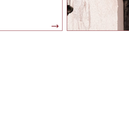
ÖFFNUNGSZEITEN
ANPASSUNG BEI GRUPPEN AB
DIENSTAG RUHETAG
SONNTAG – DONNERSTAG
09.00 – 18.30 UHR
WARME KÜCHE