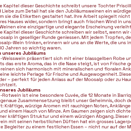
e Kapitel dieser Geschichte schreibt unsere Tochter Priscilla
d Liebe zum Detail hat sie den Jubiläumsweinen ein würdige
m sie die Etiketten gestaltet hat. Ihre Arbeit spiegelt nicht
res Hauses wider, sondern bringt auch frischen Wind in uns
Weinen eine einzigartige und elegante Erscheinung verleiht
e Kapitel dieser Geschichte schreiben wir selbst, wenn wir
osalp in geselliger Runde geniessen. Mit jedem Tropfen, d
salp-Wein trinken, erinnern wir uns an die Werte, die uns i
0 Jahren so wichtig waren.
n unseres Jubiläums
Weisswein präsentiert sich mit einer blassgelben Robe und
ts das erste Aroma, das in die Nase steigt, ist von Frische 
reinen sich harmonisch mit mineralischen und floralen An
ine leichte Perlage für Frische und Ausgewogenheit. Dieser
der – perfekt für jeden Anlass auf der Moosalp oder zu Haus
chtzeit.
unseres Jubiläums
Rotwein ist eine besondere Cuvée, die 12 Monate in Barri
ie genaue Zusammensetzung bleibt unser Geheimnis, doch d
t: Kräftige, würzige Aromen mit rauchigen Noten, Ankläng
 und einem Hauch von Minze. Am Gaumen zeigen sich dichte
ner kräftigen Struktur und einem würzigen Abgang. Dieser 
in mit seinen herbstlichen Düften hat ein grosses Lagerp
te Begleiter zu einem festlichen Essen – nicht nur auf der 