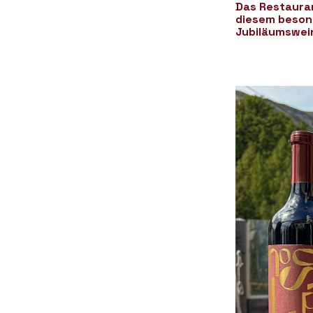
Das Restauran
diesem besond
Jubiläumswein