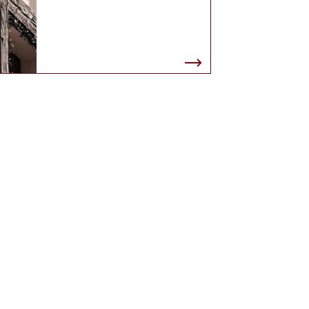
IMPRESSUM
DATENSCHUTZ
 12 PERSONEN
FREITAG – SAMSTAG
09.00 – 20.30 UHR
WARME KÜCHE