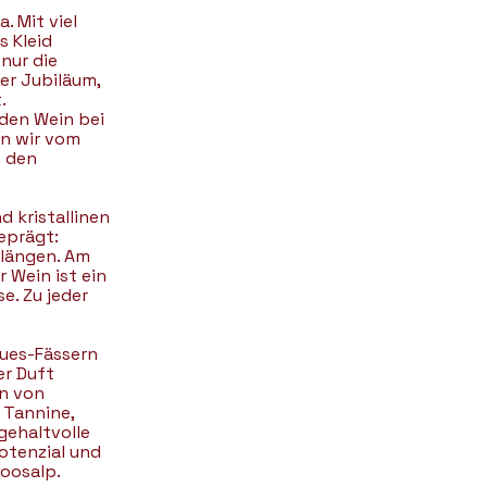
. Mit viel
s Kleid
 nur die
er Jubiläum,
.
 den Wein bei
en wir vom
n den
 kristallinen
geprägt:
klängen. Am
 Wein ist ein
e. Zu jeder
ques-Fässern
er Duft
en von
 Tannine,
gehaltvolle
otenzial und
Moosalp.