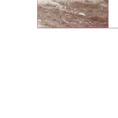
© 2026 Restaurant Moosalp AG. Alle Rechte vorbehalten
KONTAKT
RESTAURANT MOOSALP
MOOSALPSTRASSE 357
CH-3923 TÖRBEL
INFO@MOOSALP.SWISS
INSTAGRAM