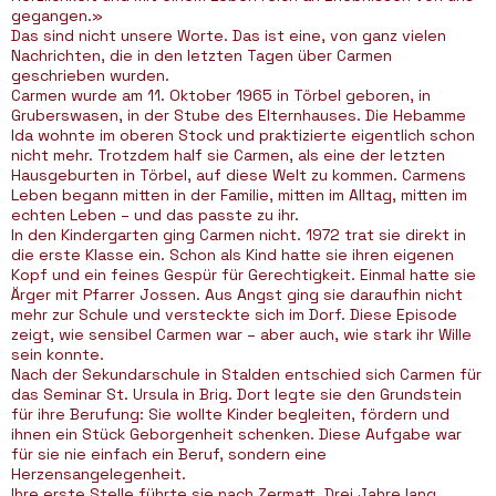
gegangen.»
Das sind nicht unsere Worte. Das ist eine, von ganz vielen
Nachrichten, die in den letzten Tagen über Carmen
geschrieben wurden.
Carmen wurde am 11. Oktober 1965 in Törbel geboren, in
Gruberswasen, in der Stube des Elternhauses. Die Hebamme
Ida wohnte im oberen Stock und praktizierte eigentlich schon
nicht mehr. Trotzdem half sie Carmen, als eine der letzten
Hausgeburten in Törbel, auf diese Welt zu kommen. Carmens
Leben begann mitten in der Familie, mitten im Alltag, mitten im
echten Leben – und das passte zu ihr.
In den Kindergarten ging Carmen nicht. 1972 trat sie direkt in
die erste Klasse ein. Schon als Kind hatte sie ihren eigenen
Kopf und ein feines Gespür für Gerechtigkeit. Einmal hatte sie
Ärger mit Pfarrer Jossen. Aus Angst ging sie daraufhin nicht
mehr zur Schule und versteckte sich im Dorf. Diese Episode
zeigt, wie sensibel Carmen war – aber auch, wie stark ihr Wille
sein konnte.
Nach der Sekundarschule in Stalden entschied sich Carmen für
das Seminar St. Ursula in Brig. Dort legte sie den Grundstein
für ihre Berufung: Sie wollte Kinder begleiten, fördern und
ihnen ein Stück Geborgenheit schenken. Diese Aufgabe war
für sie nie einfach ein Beruf, sondern eine
Herzensangelegenheit.
Ihre erste Stelle führte sie nach Zermatt. Drei Jahre lang