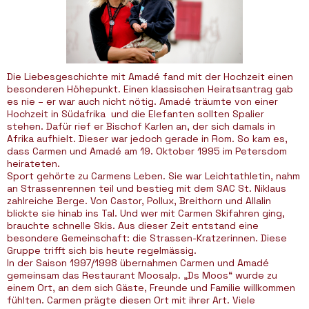
Die Liebesgeschichte mit Amadé fand mit der Hochzeit einen
besonderen Höhepunkt. Einen klassischen Heiratsantrag gab
es nie – er war auch nicht nötig. Amadé träumte von einer
Hochzeit in Südafrika und die Elefanten sollten Spalier
stehen. Dafür rief er Bischof Karlen an, der sich damals in
Afrika aufhielt. Dieser war jedoch gerade in Rom. So kam es,
dass Carmen und Amadé am 19. Oktober 1995 im Petersdom
heirateten.
Sport gehörte zu Carmens Leben. Sie war Leichtathletin, nahm
an Strassenrennen teil und bestieg mit dem SAC St. Niklaus
zahlreiche Berge. Von Castor, Pollux, Breithorn und Allalin
blickte sie hinab ins Tal. Und wer mit Carmen Skifahren ging,
brauchte schnelle Skis. Aus dieser Zeit entstand eine
besondere Gemeinschaft: die Strassen-Kratzerinnen. Diese
Gruppe trifft sich bis heute regelmässig.
In der Saison 1997/1998 übernahmen Carmen und Amadé
gemeinsam das Restaurant Moosalp. „Ds Moos“ wurde zu
einem Ort, an dem sich Gäste, Freunde und Familie willkommen
fühlten. Carmen prägte diesen Ort mit ihrer Art. Viele