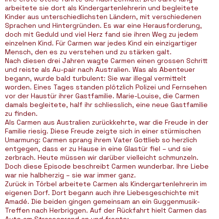
arbeitete sie dort als Kindergartenlehrerin und begleitete
Kinder aus unterschiedlichsten Ländern, mit verschiedenen
Sprachen und Hintergründen. Es war eine Herausforderung,
doch mit Geduld und viel Herz fand sie ihren Weg zu jedem
einzelnen Kind. Für Carmen war jedes Kind ein einzigartiger
Mensch, den es zu verstehen und zu stärken galt.
Nach diesen drei Jahren wagte Carmen einen grossen Schritt
und reiste als Au-pair nach Australien. Was als Abenteuer
begann, wurde bald turbulent: Sie war illegal vermittelt
worden. Eines Tages standen plötzlich Polizei und Fernsehen
vor der Haustür ihrer Gastfamilie. Marie-Louise, die Carmen
damals begleitete, half ihr schliesslich, eine neue Gastfamilie
zu finden.
Als Carmen aus Australien zurückkehrte, war die Freude in der
Familie riesig. Diese Freude zeigte sich in einer stürmischen
Umarmung: Carmen sprang ihrem Vater Gottlieb so herzlich
entgegen, dass er zu Hause in eine Glastür fiel – und sie
zerbrach. Heute müssen wir darüber vielleicht schmunzeln.
Doch diese Episode beschreibt Carmen wunderbar. Ihre Liebe
war nie halbherzig – sie war immer ganz.
Zurück in Törbel arbeitete Carmen als Kindergartenlehrerin im
eigenen Dorf. Dort begann auch ihre Liebesgeschichte mit
Amadé. Die beiden gingen gemeinsam an ein Guggenmusik-
Treffen nach Herbriggen. Auf der Rückfahrt hielt Carmen das