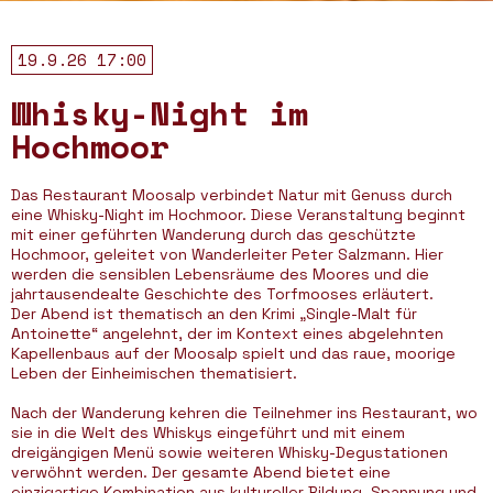
19.9.26 17:00
Whisky-Night im
Hochmoor
Das Restaurant Moosalp verbindet Natur mit Genuss durch
eine Whisky-Night im Hochmoor. Diese Veranstaltung beginnt
mit einer geführten Wanderung durch das geschützte
Hochmoor, geleitet von Wanderleiter Peter Salzmann. Hier
werden die sensiblen Lebensräume des Moores und die
jahrtausendealte Geschichte des Torfmooses erläutert.
Der Abend ist thematisch an den Krimi „Single-Malt für
Antoinette“ angelehnt, der im Kontext eines abgelehnten
Kapellenbaus auf der Moosalp spielt und das raue, moorige
Leben der Einheimischen thematisiert.
Nach der Wanderung kehren die Teilnehmer ins Restaurant, wo
sie in die Welt des Whiskys eingeführt und mit einem
dreigängigen Menü sowie weiteren Whisky-Degustationen
verwöhnt werden. Der gesamte Abend bietet eine
einzigartige Kombination aus kultureller Bildung, Spannung und