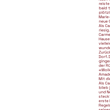
reiste
bald t
plötzl
Marie-
neue G
Als Ca
riesig
Carme
Hause 
viell
wunder
Zurüc
Dorf.
ginge
der R
«Woll
Amadé
Mit d
Als Ca
blieb 
und N
steckt
erste 
Regels
seinen