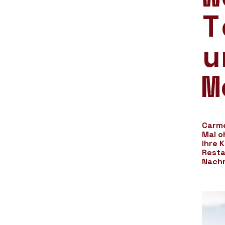
T
u
M
Carme
Mal o
ihre 
Resta
Nachr