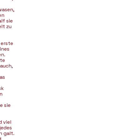
wasen,
en
lf sie
lt zu
 erste
ines
en.
te
 auch,
as
ck
n
e sie
 viel
jedes
 galt.
d