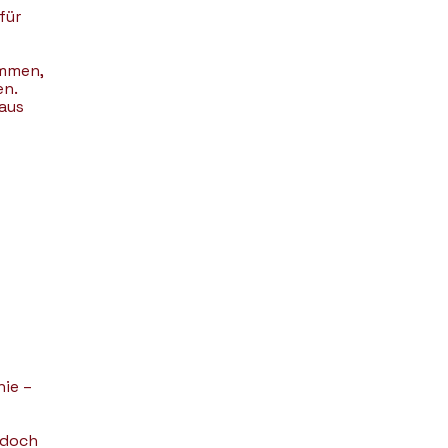
für
ommen,
en.
aus
ie –
jedoch