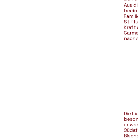
Aus d
beein
Famil
Stift
Kraft
Carme
nachw
Die L
beson
er wa
Südafr
Bischo