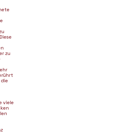
hnete
ie
zu
Diese
en
er zu
–
ehr
erührt
 die
e viele
nken
len
nz