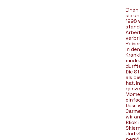
Einen 
sie un
1998 w
stand
Arbeit
verbri
Reise
In de
Krankh
müde.
durft
Die S
als di
hat. I
ganze
Momen
einfac
Dass w
Carme
wir an
Blick
Skiern
Und v
persö