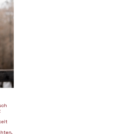
sch
t
keit
chten,