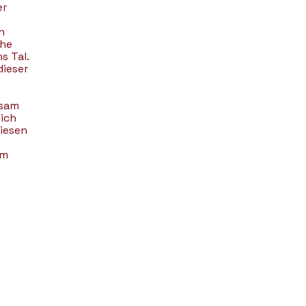
er
n
che
s Tal.
dieser
nsam
ich
iesen
um