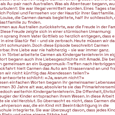
 als Au-pair nach Australien. Was als Abenteuer begann, wu
urbulent: Sie war illegal vermittelt worden. Eines Tages st
ich Polizei und Fernsehen vor der Haustür ihrer Gastfamilie.
Louise, die Carmen damals begleitete, half ihr schliesslich, 
astfamilie zu finden.
rmen aus Australien zurückkehrte, war die Freude in der Fam
. Diese Freude zeigte sich in einer stürmischen Umarmung:
n sprang ihrem Vater Gottlieb so herzlich entgegen, dass e
in eine Glastür fiel – und sie zerbrach. Heute müssen wir d
eicht schmunzeln. Doch diese Episode beschreibt Carmen
bar. Ihre Liebe war nie halbherzig – sie war immer ganz.
k in Törbel arbeitete Carmen als Kindergartenlehrerin im e
 Dort begann auch ihre Liebesgeschichte mit Amadé. Die be
n gemeinsam an ein Guggenmusik-Treffen nach Herbriggen
ückfahrt hielt Carmen das Auto am Strassenrand an und fr
en wir nicht künftig das Abendessen teilen?»
 antwortete schlicht: «Ja, warum nicht?»
iesen einfachen Worten begann ihr gemeinsamer Lebenswe
rmen 30 Jahre alt war, absolvierte sie das Primarlehrersemi
jedoch weiterhin Kindergartenlehrerin. Die Offenheit, Ehrlic
eugier der Kinder entsprachen ihrem Wesen. In diese Arbeit
e sie viel Herzblut. So überrascht es nicht, dass Carmen di
Lehrperson war, die ein Kind mit Beeinträchtigung in die
chule integrierte. Sie war überzeugt davon, dass jedes Kin
 Platz und seine eigene Stärke hat.