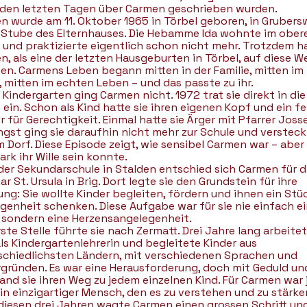
n den letzten Tagen über Carmen geschrieben wurden.
n wurde am 11. Oktober 1965 in Törbel geboren, in Grubers
r Stube des Elternhauses. Die Hebamme Ida wohnte im ober
 und praktizierte eigentlich schon nicht mehr. Trotzdem ha
, als eine der letzten Hausgeburten in Törbel, auf diese We
n. Carmens Leben begann mitten in der Familie, mitten im
, mitten im echten Leben – und das passte zu ihr.
 Kindergarten ging Carmen nicht. 1972 trat sie direkt in die
 ein. Schon als Kind hatte sie ihren eigenen Kopf und ein fe
 für Gerechtigkeit. Einmal hatte sie Ärger mit Pfarrer Joss
ngst ging sie daraufhin nicht mehr zur Schule und versteck
m Dorf. Diese Episode zeigt, wie sensibel Carmen war – aber
ark ihr Wille sein konnte.
der Sekundarschule in Stalden entschied sich Carmen für d
r St. Ursula in Brig. Dort legte sie den Grundstein für ihre
ng: Sie wollte Kinder begleiten, fördern und ihnen ein Stü
genheit schenken. Diese Aufgabe war für sie nie einfach ei
, sondern eine Herzensangelegenheit.
rste Stelle führte sie nach Zermatt. Drei Jahre lang arbeitet
ls Kindergartenlehrerin und begleitete Kinder aus
schiedlichsten Ländern, mit verschiedenen Sprachen und
rgründen. Es war eine Herausforderung, doch mit Geduld und
and sie ihren Weg zu jedem einzelnen Kind. Für Carmen war 
in einzigartiger Mensch, den es zu verstehen und zu stärken
diesen drei Jahren wagte Carmen einen grossen Schritt un