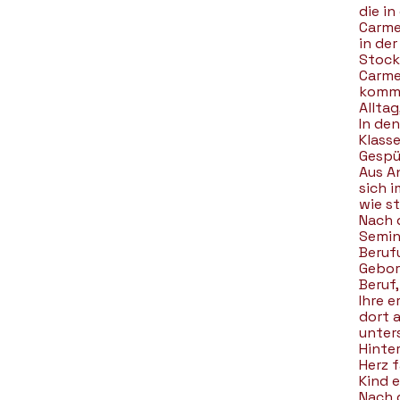
die i
Carme
in de
Stock
Carmen
komme
Alltag
In den
Klasse
Gespür
Aus A
sich i
wie st
Nach 
Semina
Berufu
Gebor
Beruf
Ihre e
dort a
unter
Hinte
Herz f
Kind e
Nach 