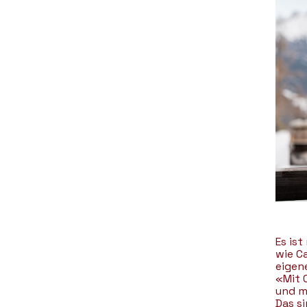
Es ist
wie C
eigen
«Mit C
und m
Das si