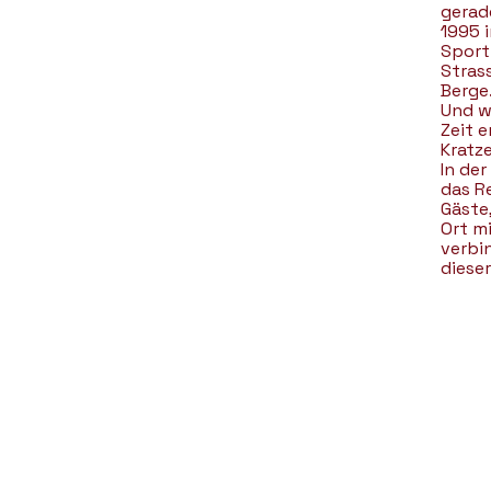
gerad
1995 
Sport
Stras
Berge.
Und w
Zeit 
Kratze
In de
das R
Gäste
Ort mi
verbi
diese