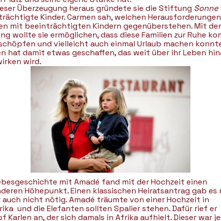
ieser Überzeugung heraus gründete sie die Stiftung
Sonne
trächtigte Kinder. Carmen sah, welchen Herausforderungen
ien mit beeinträchtigten Kindern gegenüberstehen. Mit der
ung wollte sie ermöglichen, dass diese Familien zur Ruhe k
 schöpfen und vielleicht auch einmal Urlaub machen konnt
n hat damit etwas geschaffen, das weit über ihr Leben hin
irken wird.
iebesgeschichte mit Amadé fand mit der Hochzeit einen
deren Höhepunkt. Einen klassischen Heiratsantrag gab es n
r auch nicht nötig. Amadé träumte von einer Hochzeit in
ika und die Elefanten sollten Spalier stehen. Dafür rief er
f Karlen an, der sich damals in Afrika aufhielt. Dieser war 