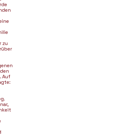
rde
anden
eine
ilie
r zu
arüber
igenen
iden
. Auf
agte:
g.
nar,
hkeit
e
d