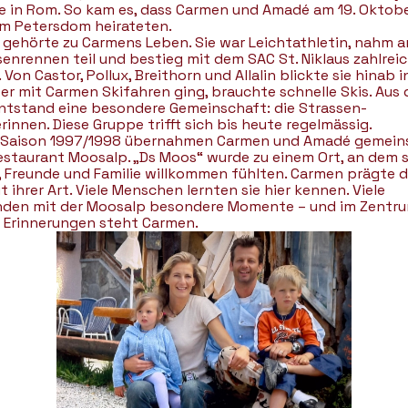
e in Rom. So kam es, dass Carmen und Amadé am 19. Oktob
im Petersdom heirateten.
 gehörte zu Carmens Leben. Sie war Leichtathletin, nahm a
senrennen teil und bestieg mit dem SAC St. Niklaus zahlrei
 Von Castor, Pollux, Breithorn und Allalin blickte sie hinab in
er mit Carmen Skifahren ging, brauchte schnelle Skis. Aus 
entstand eine besondere Gemeinschaft: die Strassen-
rinnen. Diese Gruppe trifft sich bis heute regelmässig.
r Saison 1997/1998 übernahmen Carmen und Amadé gemei
estaurant Moosalp. „Ds Moos“ wurde zu einem Ort, an dem s
, Freunde und Familie willkommen fühlten. Carmen prägte d
t ihrer Art. Viele Menschen lernten sie hier kennen. Viele
nden mit der Moosalp besondere Momente – und im Zentr
r Erinnerungen steht Carmen.