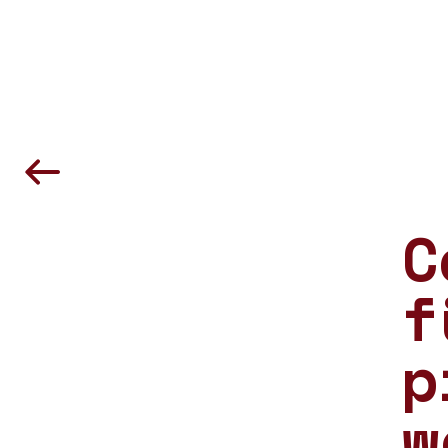
C
f
p
w