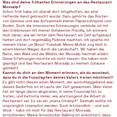
Was sind deine frühesten Erinnerungen an das Restaurant
Moosalp?
Schon früh habe ich überall dort mitgeholfen, wo eine
helfende Hand gebraucht wurde: Dazu gehörte das Rüsten
von Gemüse und das Aufsammeln kleiner Papierschnipsel vom
Boden. Doch die intensivsten Erinnerungen verbinde ich mit
den Erlebnissen mit meiner Schwester Priscilla. Ich erinnere
mich daran, wie wir hinter dem Restaurant ein Zelt aufgebaut
hatten und dort regelmäßig Picknick machten. Ich spielte mit
meinem Vater „im Moos“ Fussball. Meine Mutter zog mich in
einem kleinen Wagen durch die Landschaft. Wir haben die
Natur, den Wald und die Wildnis der Moosalp hautnah erlebt.
Diese Erfahrungen möchte ich nicht missen. Sie haben mich
geprägt und das Restaurant Moosalp zu meinem Zuhause
gemacht.
Kannst du dich an den Moment erinnern, als du wusstest,
dass du in die Fussstapfen deines Vaters treten möchtest?
Es gibt nicht diesen einen Moment, der ausschlaggebend war;
dieses Bedürfnis ist im Laufe der Zeit gewachsen. Mein Vater
hat mir lange davon abgeraten, in seine Fussstapfen zu
treten, und betonte immer, wie anstrengend die Arbeit im
Restaurant sei. Es sei ein „hüera Chrampf“. Deshalb wollte ich
ursprünglich Linienpilot werden. Doch letztendlich – und zum
Glück – habe ich mich für das Restaurant Moosalp
entschieden. Meine Grossmutter Balbina ist erleichtert, dass