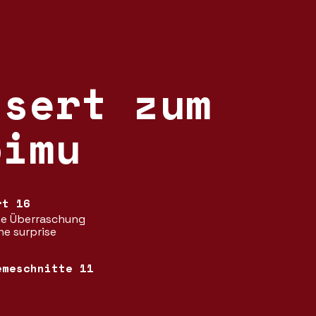
ssert zum
öimu
rt 16
ne Überraschung
ne surprise
emeschnitte 11