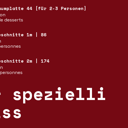
aumplatte 44 [für 2-3 Personen]
ion
e desserts
eschnitte 1m | 86
n
 personnes
eschnitte 2m | 174
en
6 personnes
r spezielli
äss