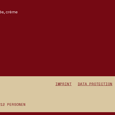
rée, crème
IMPRINT
DATA PROTECTION
 12 PERSONEN
FRIDAY — SATURDAY