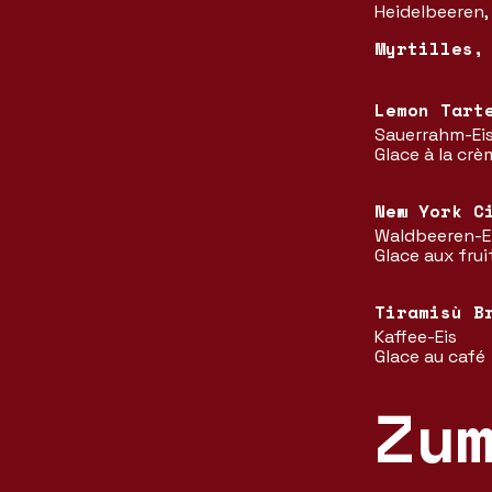
Heidelbeeren,
Myrtilles,
Lemon Tart
Sauerrahm-Eis,
Glace à la crè
New York C
Waldbeeren-Ei
Glace aux frui
Tiramisù B
Kaffee-Eis
Glace au café
Zu