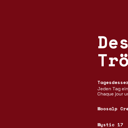
De
Tr
Tagesdesse
Jeden Tag ei
Chaque jour u
Moosalp Cr
Mystic 17