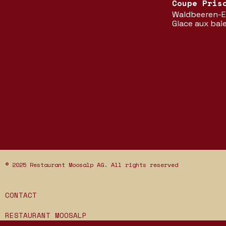
Coupe Pris
Waldbeeren-Ei
Glace aux baie
© 2025 Restaurant Moosalp AG. All rights reserved
CONTACT
RESTAURANT MOOSALP
MOOSALPSTRASSE 357