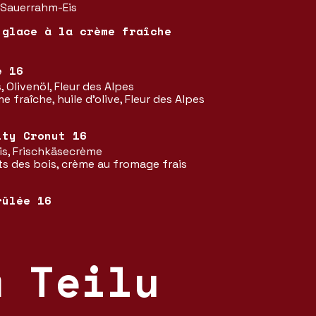
 Sauerrahm-Eis
 glace à la crème fraîche
e 16
 Olivenöl, Fleur des Alpes
me fraîche, huile d’olive, Fleur des Alpes
ity Cronut 16
s, Frischkäsecrème
ts des bois, crème au fromage frais
rûlée 16
m Teilu