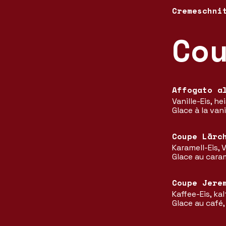
Cremeschni
Co
Affogato a
Vanille-Eis, h
Glace à la van
Coupe Lärc
Karamell-Eis,
Glace au caram
Coupe Jere
Kaffee-Eis, ka
Glace au café,