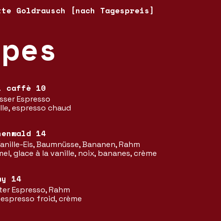
tte Goldrausch [nach Tagespreis]
upes
l caffè 10
eisser Espresso
ille, espresso chaud
henwald 14
 Vanille-Eis, Baumnüsse, Bananen, Rahm
el, glace à la vanille, noix, bananes, crème
my 14
lter Espresso, Rahm
 espresso froid, crème